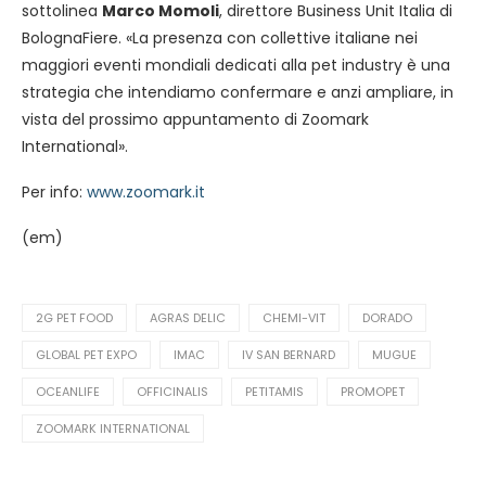
sottolinea
Marco Momoli
, direttore Business Unit Italia di
BolognaFiere. «La presenza con collettive italiane nei
maggiori eventi mondiali dedicati alla pet industry è una
strategia che intendiamo confermare e anzi ampliare, in
vista del prossimo appuntamento di Zoomark
International».
Per info:
www.zoomark.it
(em)
2G PET FOOD
AGRAS DELIC
CHEMI-VIT
DORADO
GLOBAL PET EXPO
IMAC
IV SAN BERNARD
MUGUE
OCEANLIFE
OFFICINALIS
PETITAMIS
PROMOPET
ZOOMARK INTERNATIONAL