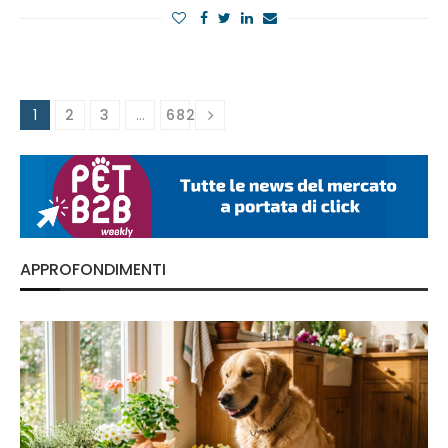
1
2
3
…
682
APPROFONDIMENTI