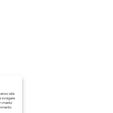
senso alle
e svolgere
in merito
erimento
i