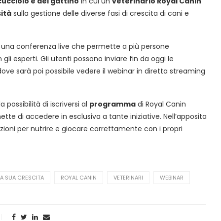
cucciolo e del gattino
in cui un
veterinario Royal Canin
ità
sulla gestione delle diverse fasi di crescita di cani e
, una conferenza live che permette a più persone
i esperti. Gli utenti possono inviare fin da oggi le
 dove sarà poi possibile vedere il webinar in diretta streaming
a possibilità di iscriversi al
programma
di Royal Canin
ette di accedere in esclusiva a tante iniziative. Nell’apposita
ioni per nutrire e giocare correttamente con i propri
LA SUA CRESCITA
ROYAL CANIN
VETERINARI
WEBINAR