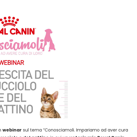
un
webinar
sul tema “Conosciamoli. Impariamo ad aver cura