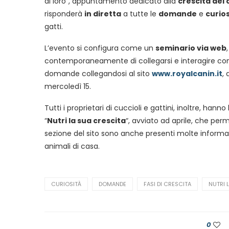
di loro”, appuntamento dedicato alla
crescita del 
risponderà
in diretta
a tutte le
domande
e
curios
gatti.
L’evento si configura come un
seminario via web
contemporaneamente di collegarsi e interagire con gl
domande collegandosi al sito
www.royalcanin.it
,
mercoledì 15.
Tutti i proprietari di cuccioli e gattini, inoltre, hanno l
“
Nutri la sua crescita
“, avviato ad aprile, che perm
sezione del sito sono anche presenti molte informaz
animali di casa.
CURIOSITÀ
DOMANDE
FASI DI CRESCITA
NUTRI 
0