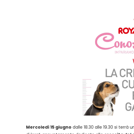
Mercoledì 15 giugno
dalle 18.30 alle 19.30 si terrà 