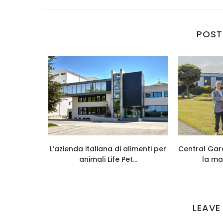
POST
026 cresce
L’azienda italiana di alimenti per
Central Gar
...
animali Life Pet...
la ma
LEAVE