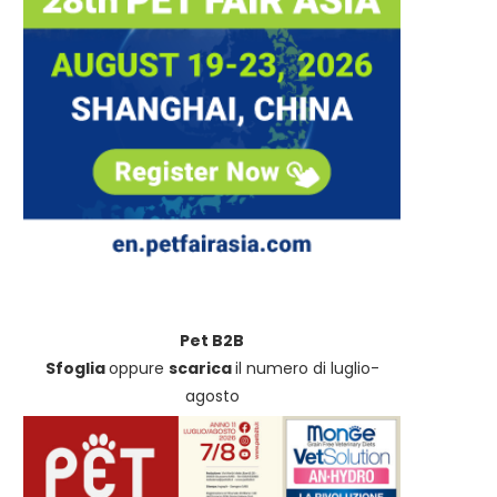
Controlli Nas sul pet food,
Sicurezza in acqua: Non-s
Pet B2B
Assalco: “Il sistema...
Dogwear sigla una partnersh
Sfoglia
oppure
scarica
il numero di luglio-
agosto