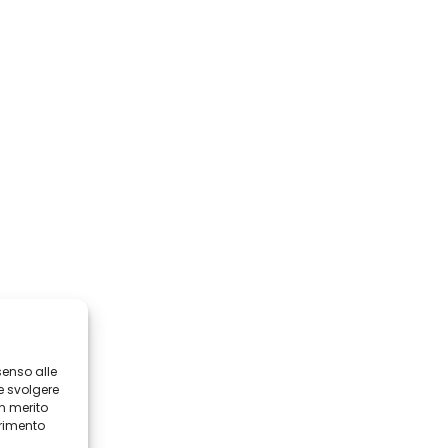
senso alle
e svolgere
in merito
erimento
i