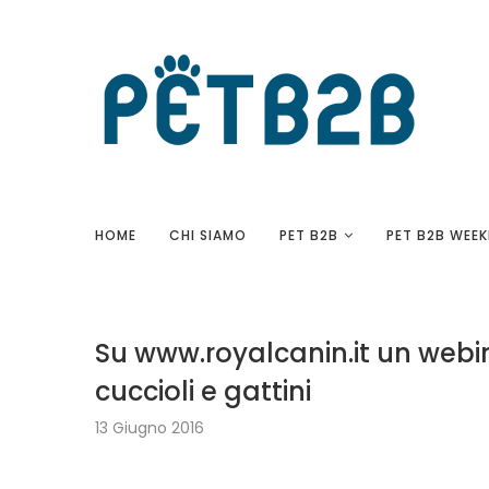
HOME
CHI SIAMO
PET B2B
PET B2B WEEK
Su www.royalcanin.it un webin
cuccioli e gattini
13 Giugno 2016