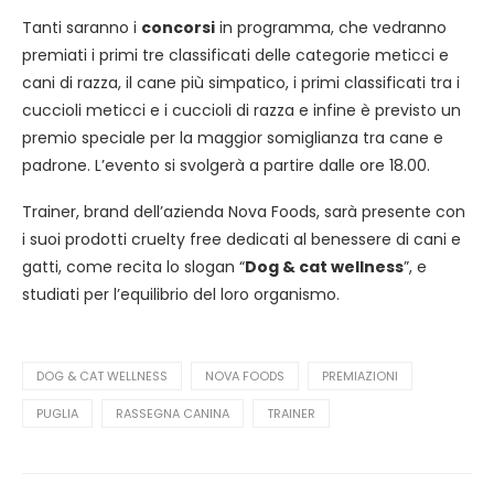
Tanti saranno i
concorsi
in programma, che vedranno
premiati i primi tre classificati delle categorie meticci e
cani di razza, il cane più simpatico, i primi classificati tra i
cuccioli meticci e i cuccioli di razza e infine è previsto un
premio speciale per la maggior somiglianza tra cane e
padrone. L’evento si svolgerà a partire dalle ore 18.00.
Trainer, brand dell’azienda Nova Foods, sarà presente con
i suoi prodotti cruelty free dedicati al benessere di cani e
gatti, come recita lo slogan “
Dog & cat wellness
”, e
studiati per l’equilibrio del loro organismo.
DOG & CAT WELLNESS
NOVA FOODS
PREMIAZIONI
PUGLIA
RASSEGNA CANINA
TRAINER