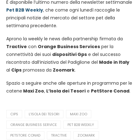
È disponibile l’ultimo numero della newsletter settimanale
Pet B2B Weekly
, che come ogni lunedì raccoglie le
principali notizie del mercato del settore pet della
settimana precedente.
Aprono la weekly le news della partnership firmata da
Tractive
con
Orange Business Services
per la
connettività dei suoi
dispositivi Gps
e del successo
riscontrato dall’iniziativa del Padiglione del
Made in Italy
al
Cips
promossa da
Zoomark
.
Spazio a seguire anche alle aperture in programma per le
catene
Maxi Zoo
,
L’Isola dei Tesori
e
PetStore Conad
.
CIPS
L'ISOLA DEI TESORI
MAXI ZOO
ORANGE BUSINESS SERVICE
PET B2B WEEKLY
PETSTORE CONAD
TRACTIVE
ZOOMARK