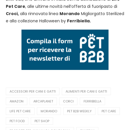
Pet Care
, alle ultime novità nell’offerta di fuoripasto di
Croci,
alla rinnovata linea
Morando
Migliorgatto Sterilized
e alla collezione Halloween by
Ferribiella.
ACCESSORI PER CANI E GATTI
ALIMENTI PER CANI E GATTI
AMAZON
ARCAPLANET
CORCI
FERRIBIELLA
LIFE PET CARE
MORANDO
PET B2B WEEKLY
PET CARE
PET FOOD
PET SHOP