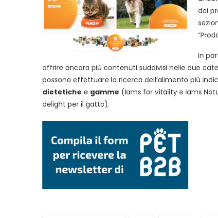
dei p
sezion
“Prodo
In pa
offrire ancora più contenuti suddivisi nelle due cate
possono effettuare la ricerca dell’alimento più indi
dietetiche
e
gamme
(Iams for vitality e Iams Natu
delight per il gatto).