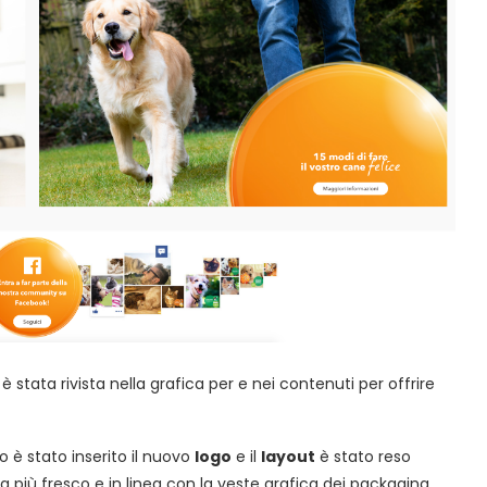
è stata rivista nella grafica per e nei contenuti per offrire
to è stato inserito il nuovo
logo
e il
layout
è stato reso
a più fresco e in linea con la veste grafica dei packaging