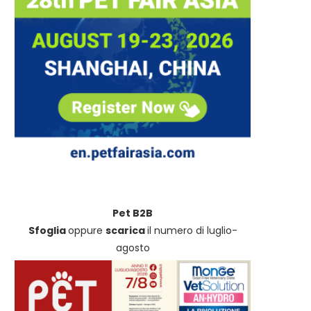
Pet B2B
Sfoglia
oppure
scarica
il numero di luglio-
agosto
Controlli Nas sul pet food,
Sicurezza in acqua: Non-s
Assalco: “Il sistema...
Dogwear sigla una partnersh