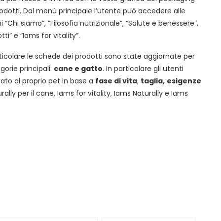
rodotti. Dal menù principale l’utente può accedere alle
i “Chi siamo”, “Filosofia nutrizionale”, “Salute e benessere”,
tti” e “Iams for vitality”.
rticolare le schede dei prodotti sono state aggiornate per
gorie principali:
cane e gatto
. In particolare gli utenti
cato al proprio pet in base a
fase di vita
,
taglia,
esigenze
rally per il cane, Iams for vitality, Iams Naturally e Iams