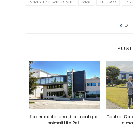
ALIMENTI PER CANI E GATTI
IAMS
PET FOOD
PRO
0
POST
026 cresce
L’azienda italiana di alimenti per
Central Gar
...
animali Life Pet...
la ma