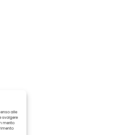
senso alle
e svolgere
in merito
erimento
i