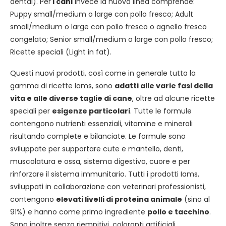
dental). Per
i cani
invece la nuova linea comprende:
Puppy small/medium o large con pollo fresco; Adult
small/medium o large con pollo fresco o agnello fresco
congelato; Senior small/medium o large con pollo fresco;
Ricette speciali (Light in fat).
Questi nuovi prodotti, così come in generale tutta la
gamma di ricette Iams, sono
adatti alle varie fasi della
vita e alle diverse taglie di cane
, oltre ad alcune ricette
speciali per
esigenze particolari
. Tutte le formule
contengono nutrienti essenziali, vitamine e minerali
risultando complete e bilanciate. Le formule sono
sviluppate per supportare cute e mantello, denti,
muscolatura e ossa, sistema digestivo, cuore e per
rinforzare il sistema immunitario. Tutti i prodotti Iams,
sviluppati in collaborazione con veterinari professionisti,
contengono
elevati livelli di proteina animale
(sino al
91%) e hanno come primo ingrediente
pollo e tacchino
.
Sono inoltre senza riempitivi, coloranti artificiali,