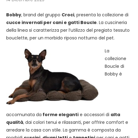
Bobby
, brand del gruppo
Croci
, presenta la collezione di
cucce invernali per cani e gatti Boucle
. La cuscineria
della linea si caratterizza per l’utilizzo del pregiato tessuto
bouclette, per un morbido riposo notturno del pet.
La
collezione
Boucle di
Bobby è
accomunata da
forme eleganti
e accessori di
alta
qualità
, dai colori tenui e rilassanti, per offrire comfort e
arredare la casa con stile. La gamma è composta da
morbidi
cuscini
,
divani letti
e
tappetini
per cani e gatti.