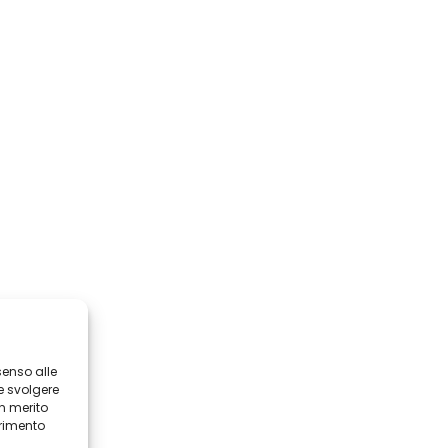
senso alle
e svolgere
in merito
erimento
i