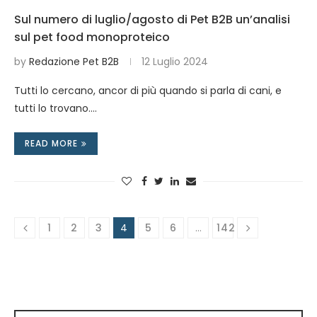
Sul numero di luglio/agosto di Pet B2B un’analisi
sul pet food monoproteico
by
Redazione Pet B2B
12 Luglio 2024
Tutti lo cercano, ancor di più quando si parla di cani, e
tutti lo trovano.…
READ MORE
1
2
3
4
5
6
…
142