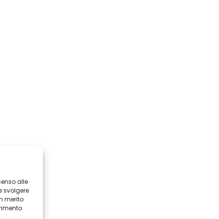
senso alle
e svolgere
in merito
erimento
i