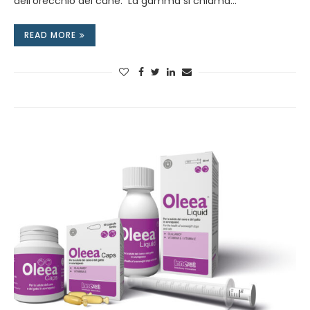
dell’orecchio del cane. La gamma si chiama…
READ MORE