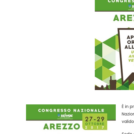
È in 
Nazio
valido