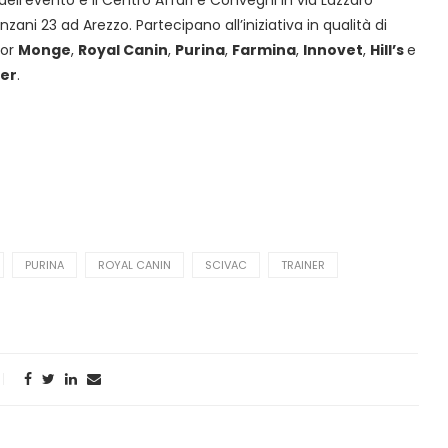
ell’evento è il Centro Affari e Convegni in via Lazzaro
nzani 23 ad Arezzo. Partecipano all’iniziativa in qualità di
sor
Monge
,
Royal Canin
,
Purina
,
Farmina
,
Innovet
,
Hill’s
e
ner
.
PURINA
ROYAL CANIN
SCIVAC
TRAINER