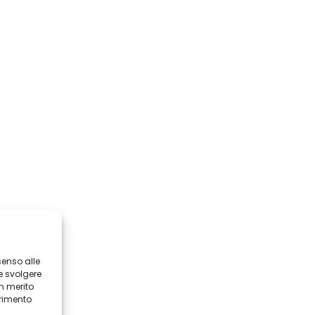
senso alle
e svolgere
in merito
erimento
i