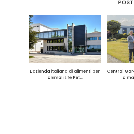
POST
026 cresce
L’azienda italiana di alimenti per
Central Gar
...
animali Life Pet...
la ma