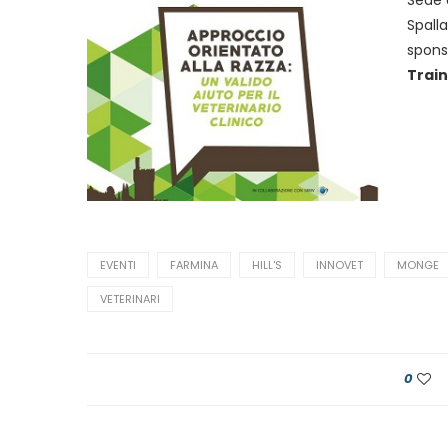
Sede d
Spalla
spon
Trai
EVENTI
FARMINA
HILL'S
INNOVET
MONGE
VETERINARI
0