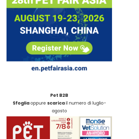
Controlli Nas sul pet food,
Sicurezza in acqua: Non-s
Assalco: “Il sistema...
Dogwear sigla una partnersh
Pet B2B
Sfoglia
oppure
scarica
il numero di luglio-
agosto