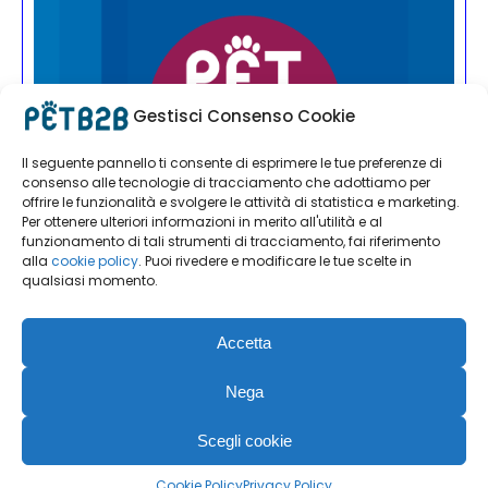
Gestisci Consenso Cookie
Il seguente pannello ti consente di esprimere le tue preferenze di
consenso alle tecnologie di tracciamento che adottiamo per
offrire le funzionalità e svolgere le attività di statistica e marketing.
Per ottenere ulteriori informazioni in merito all'utilità e al
funzionamento di tali strumenti di tracciamento, fai riferimento
alla
cookie policy
. Puoi rivedere e modificare le tue scelte in
qualsiasi momento.
Accetta
Nega
Scegli cookie
PET B2B | Editoriale Farlastrada Srl | Via Martiri della Libertà, 28
| 20833 Giussano (MB) -
Informativa Privacy & Cookie
Cookie Policy
Privacy Policy