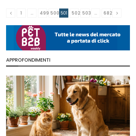
1
…
499
500
501
502
503
…
682
APPROFONDIMENTI