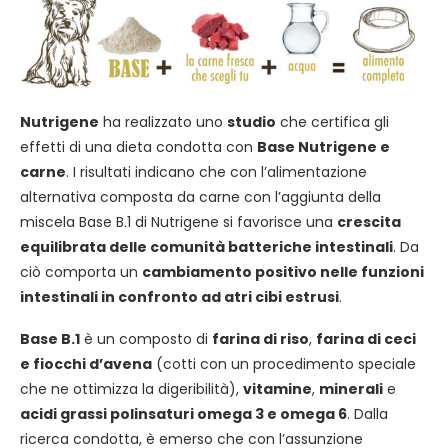
Nutrigene
ha realizzato uno
studio
che certifica gli
effetti di una dieta condotta con
Base Nutrigene e
carne
. I risultati indicano che con l’alimentazione
alternativa composta da carne con l’aggiunta della
miscela Base B.1 di Nutrigene si favorisce una
crescita
equilibrata delle comunità batteriche intestinali
. Da
ciò comporta un
cambiamento positivo nelle funzioni
intestinali in confronto ad atri cibi estrusi
.
Base B.1
è un composto di
farina di riso
,
farina di ceci
e fiocchi d’avena
(cotti con un procedimento speciale
che ne ottimizza la digeribilità),
vitamine
,
minerali
e
acidi grassi polinsaturi omega 3 e omega 6
. Dalla
ricerca condotta, è emerso che con l’assunzione