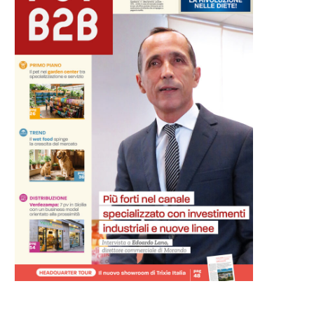
Controlli Nas sul pet food,
Sicurezza in acqua: Non-s
Assalco: “Il sistema...
Dogwear sigla una partnersh