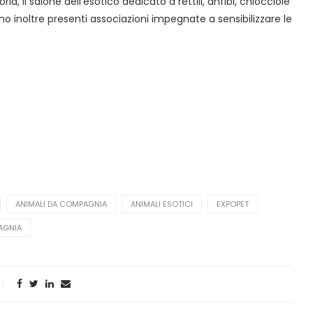
d, il salone dell’esotico dedicato a rettili, anfibi, chiocciole
nno inoltre presenti associazioni impegnate a sensibilizzare le
ANIMALI DA COMPAGNIA
ANIMALI ESOTICI
EXPOPET
AGNIA