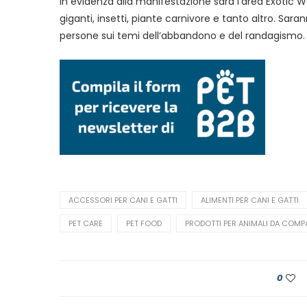
In evidenza alla manifestazione sarà l’area Exotic Worl
giganti, insetti, piante carnivore e tanto altro. Sara
persone sui temi dell’abbandono e del randagismo.
ACCESSORI PER CANI E GATTI
ALIMENTI PER CANI E GATTI
PET CARE
PET FOOD
PRODOTTI PER ANIMALI DA COMP
0