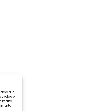
senso alle
e svolgere
in merito
erimento
i