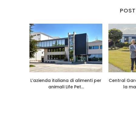
POST
026 cresce
L’azienda italiana di alimenti per
Central Gar
...
animali Life Pet...
la ma