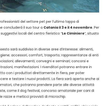
fessionisti del settore pet per l’ultima tappa di
ne concluderà il suo tour a
Catania il 3 e il 4 novembre
. Per
uggestivi locali del centro fieristico “
Le Ciminiere
”, situato
insesto sarà suddiviso in diverse aree d’interesse: alimenti,
 igiene; accessori, comfort, trasporto; rappresentanze di enti
ociazioni; allevamenti; convegni e seminari; concorsi e
razioni; manifestazioni. I rivenditori potranno entrare in
tto con i produttori direttamente in fiera, per poter
cere e testare i nuovi prodotti. La fiera sarà aperta anche ai
matori, che potranno prendere parte alle diverse attività
ste, come il dog festival, concorso amatoriale per cani di
le razze e meticci provvisti di microchip.