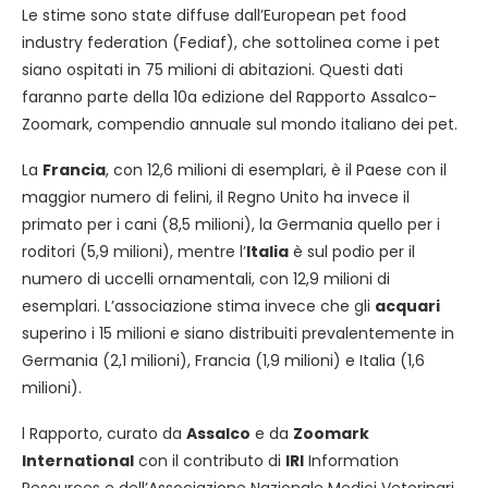
Le stime sono state diffuse dall’European pet food
industry federation (Fediaf), che sottolinea come i pet
siano ospitati in 75 milioni di abitazioni. Questi dati
faranno parte della 10a edizione del Rapporto Assalco-
Zoomark
, compendio annuale sul mondo italiano dei pet.
La
Francia
, con 12,6 milioni di esemplari, è il Paese con il
maggior numero di felini, il Regno Unito ha invece il
primato per i cani (8,5 milioni), la Germania quello per i
roditori (5,9 milioni), mentre l’
Italia
è sul podio per il
numero di uccelli ornamentali, con 12,9 milioni di
esemplari. L’associazione stima invece che gli
acquari
superino i 15 milioni e siano distribuiti prevalentemente in
Germania (2,1 milioni), Francia (1,9 milioni) e Italia (1,6
milioni).
l Rapporto, curato da
Assalco
e da
Zoomark
International
con il contributo di
IRI
Information
Resources e dell’Associazione Nazionale Medici Veterinari