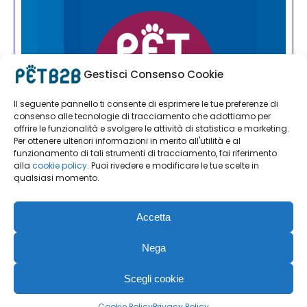
Gestisci Consenso Cookie
Il seguente pannello ti consente di esprimere le tue preferenze di
consenso alle tecnologie di tracciamento che adottiamo per
offrire le funzionalità e svolgere le attività di statistica e marketing.
Per ottenere ulteriori informazioni in merito all'utilità e al
funzionamento di tali strumenti di tracciamento, fai riferimento
alla
cookie policy
. Puoi rivedere e modificare le tue scelte in
qualsiasi momento.
Accetta
Nega
Scegli cookie
PET B2B | Editoriale Farlastrada Srl | Via Martiri della Libertà, 28
| 20833 Giussano (MB) -
Informativa Privacy & Cookie
Cookie Policy
Privacy Policy