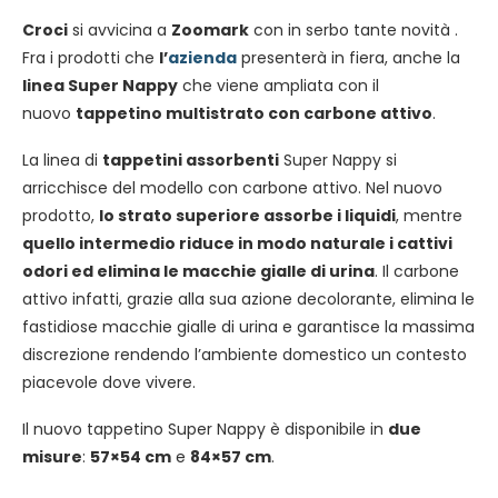
Croci
si avvicina a
Zoomark
con in serbo tante novità .
Fra i prodotti che
l’
azienda
presenterà in fiera, anche la
linea Super Nappy
che viene ampliata con il
nuovo
tappetino multistrato con carbone attivo
.
La linea di
tappetini assorbenti
Super Nappy si
arricchisce del modello con carbone attivo. Nel nuovo
prodotto,
lo strato superiore assorbe i liquidi
, mentre
quello intermedio riduce in modo naturale i cattivi
odori ed elimina le macchie gialle di urina
. Il carbone
attivo infatti, grazie alla sua azione decolorante, elimina le
fastidiose macchie gialle di urina e garantisce la massima
discrezione rendendo l’ambiente domestico un contesto
piacevole dove vivere.
Il nuovo tappetino Super Nappy è disponibile in
due
misure
:
57×54 cm
e
84×57 cm
.