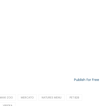
Publish for Free
MAXI ZOO
MERCATO
NATURES MENU
PET B2B
VIRIDEA