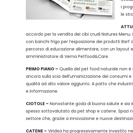
i prog
le str
ATTU
accordo per la vendita dei cibi crudi Natures Menu. 
con banchi frigo per l’esposizione dei prodotti Ba
percorso di educazione alimentare, con un layout es
amministratore di Vema Petfood&Care.
PRIMO PIANO –
Quella del pet food naturale non 
ancora sulla scia dell’umanizzazione dei consumi e d
qualità ad alto valore aggiunto. A patto che industr
e informazione.
CIOTOLE –
Nonostante goda di buona salute e sia i
spesso sottovalutato da pet shop e catene. Spazi 
settore che, grazie a innovazione e nuove destinazio
CATENE –
Viridea ha progressivamente investito ne