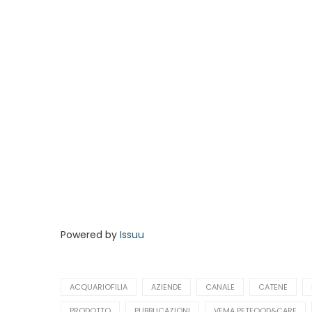
Powered by
Issuu
ACQUARIOFILIA
AZIENDE
CANALE
CATENE
PRODOTTO
PUBBLICAZIONI
VEMA PETFOOD&CARE