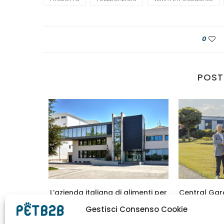
0
POST
026 cresce
L’azienda italiana di alimenti per
Central Gar
...
animali Life Pet...
la ma
Gestisci Consenso Cookie