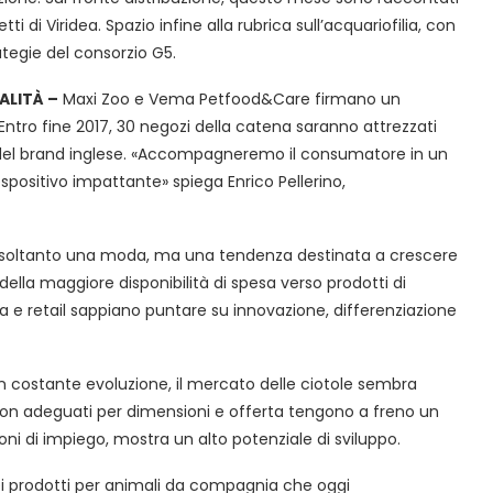
etti di Viridea. Spazio infine alla rubrica sull’acquariofilia, con
ategie del consorzio G5.
ALITÀ –
Maxi Zoo e Vema Petfood&Care firmano un
Entro fine 2017, 30 negozi della catena saranno attrezzati
rf del brand inglese. «Accompagneremo il consumatore in un
positivo impattante» spiega Enrico Pellerino,
è soltanto una moda, ma una tendenza destinata a crescere
ella maggiore disponibilità di spesa verso prodotti di
ia e retail sappiano puntare su innovazione, differenziazione
n costante evoluzione, il mercato delle ciotole sembra
non adeguati per dimensioni e offerta tengono a freno un
ni di impiego, mostra un alto potenziale di sviluppo.
i prodotti per animali da compagnia che oggi