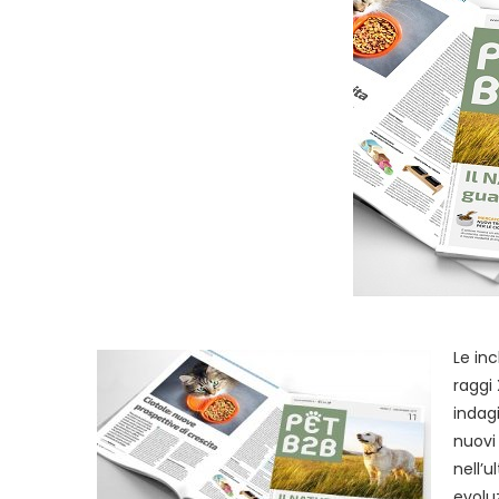
Le in
raggi 
indagi
nuovi
nell’
evolu