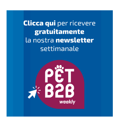
Controlli Nas sul pet food,
Sicurezza in acqua: Non-s
Assalco: “Il sistema...
Dogwear sigla una partnersh