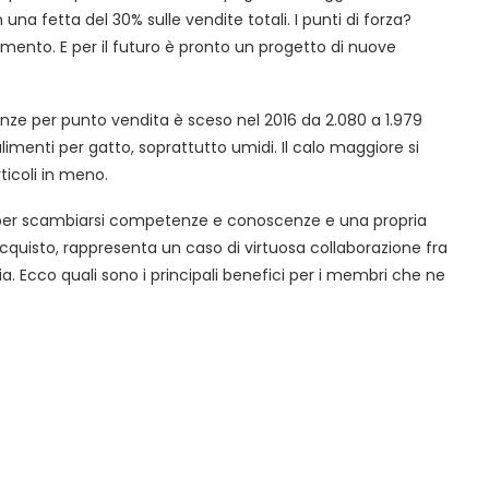
na fetta del 30% sulle vendite totali. I punti di forza?
imento. E per il futuro è pronto un progetto di nuove
nze per punto vendita è sceso nel 2016 da 2.080 a 1.979
limenti per gatto, soprattutto umidi. Il calo maggiore si
icoli in meno.
i per scambiarsi competenze e conoscenze e una propria
acquisto, rappresenta un caso di virtuosa collaborazione fra
a. Ecco quali sono i principali benefici per i membri che ne