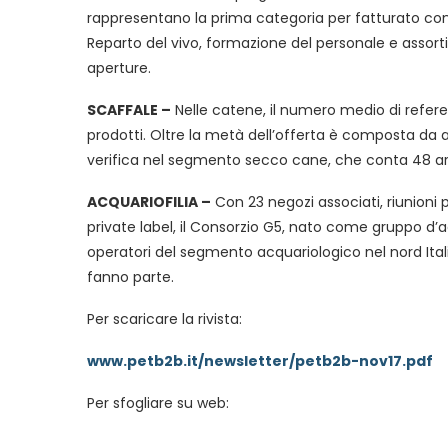
rappresentano la prima categoria per fatturato con u
Reparto del vivo, formazione del personale e assort
aperture.
SCAFFALE –
Nelle catene, il numero medio di refere
prodotti. Oltre la metà dell’offerta è composta da a
verifica nel segmento secco cane, che conta 48 art
ACQUARIOFILIA –
Con 23 negozi associati, riunion
private label, il Consorzio G5, nato come gruppo d’
operatori del segmento acquariologico nel nord Itali
fanno parte.
Per scaricare la rivista:
www.petb2b.it/newsletter/petb2b-nov17.pdf
Per sfogliare su web: