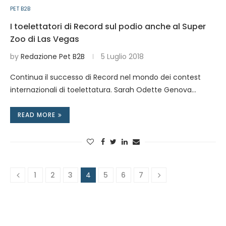
PET B2B
I toelettatori di Record sul podio anche al Super
Zoo di Las Vegas
by
Redazione Pet B2B
5 Luglio 2018
Continua il successo di Record nel mondo dei contest
internazionali di toelettatura. Sarah Odette Genova…
READ MORE
1
2
3
4
5
6
7