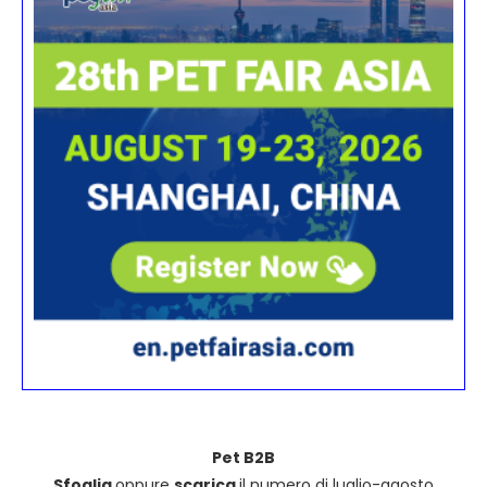
Pet B2B
Sfoglia
oppure
scarica
il numero di luglio-agosto