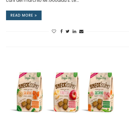
cani del marchio Mr.Goodlad’s. Le…
READ MORE