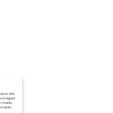
senso alle
e svolgere
in merito
erimento
i