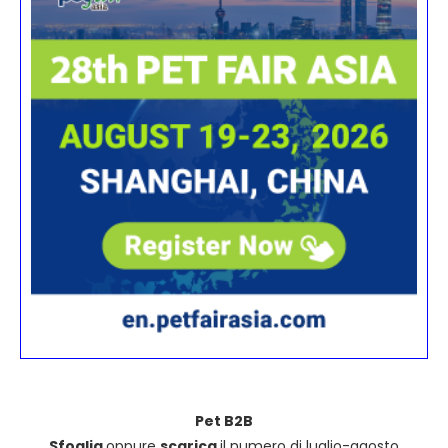
Pet B2B
Sfoglia
oppure
scarica
il numero di luglio-agosto