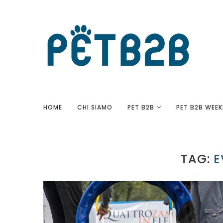
HOME
CHI SIAMO
PET B2B
PET B2B WEEK
TAG:
E