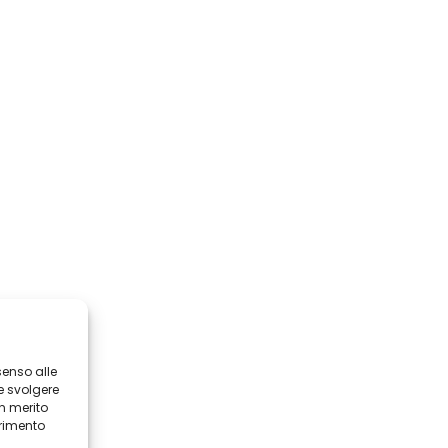
senso alle
e svolgere
in merito
erimento
i