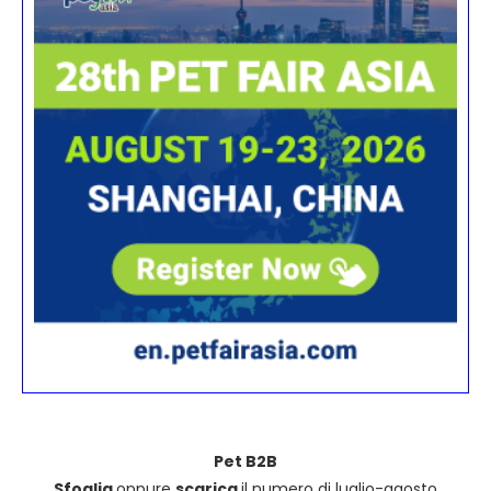
Pet B2B
Sfoglia
oppure
scarica
il numero di luglio-agosto