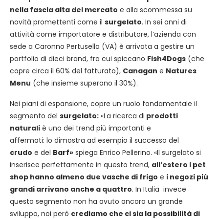
nella fascia alta del mercato
e alla scommessa su
novità promettenti come il
surgelato
. In sei anni di
attività come importatore e distributore, l’azienda con
sede a Caronno Pertusella (VA) è arrivata a gestire un
portfolio di dieci brand, fra cui spiccano
Fish4Dogs
(che
copre circa il 60% del fatturato),
Canagan
e
Natures
Menu
(che insieme superano il 30%).
Nei piani di espansione, copre un ruolo fondamentale il
segmento del
surgelato:
«La ricerca di
prodotti
naturali
è uno dei trend più importanti e
affermati: lo dimostra ad esempio il successo del
crudo
e del
Barf»
spiega Enrico Pellerino. «Il surgelato si
inserisce perfettamente in questo trend,
all’estero i pet
shop hanno almeno due vasche di frigo
e
i negozi più
grandi arrivano anche a quattro
. In Italia invece
questo segmento non ha avuto ancora un grande
sviluppo, noi però
crediamo che ci sia la possibilità di