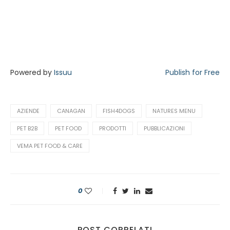
Powered by
Issuu
Publish for Free
AZIENDE
CANAGAN
FISH4DOGS
NATURES MENU
PET B2B
PET FOOD
PRODOTTI
PUBBLICAZIONI
VEMA PET FOOD & CARE
0
POST CORRELATI