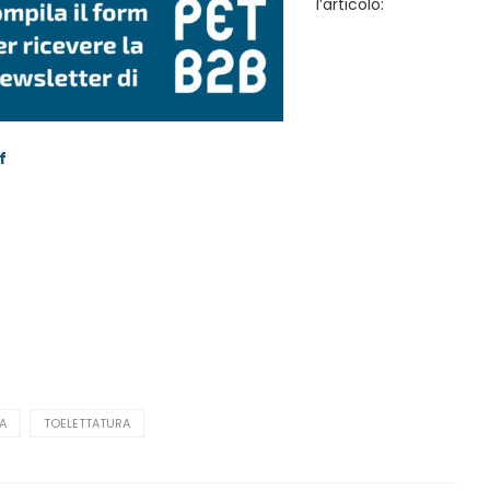
l’articolo:
f
A
TOELETTATURA