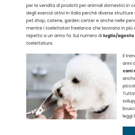
per la vendita di prodotti per animali domestici in 
degli esercizi attivi in Italia perché diverse strutt
pet shop, catene, garden center e anche nelle pensi
mentre i toelettatori freelance che lavorano in pi
rispetto a un anno fa. Sul numero di
luglio/agosto
toelettatura.
Il tr
anni 
cani 
anche 
picco
Tuttav
svilup
brusc
leggi 