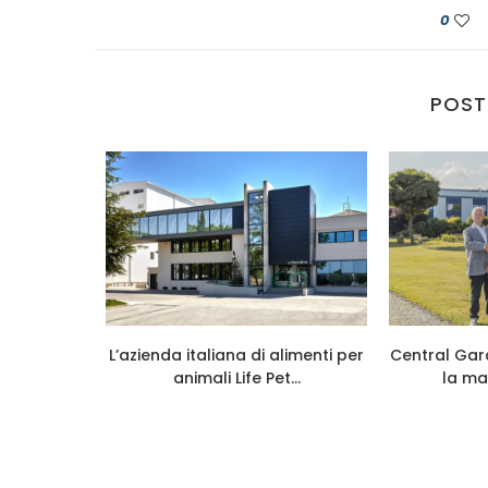
0
POST
026 cresce
L’azienda italiana di alimenti per
Central Gar
...
animali Life Pet...
la ma