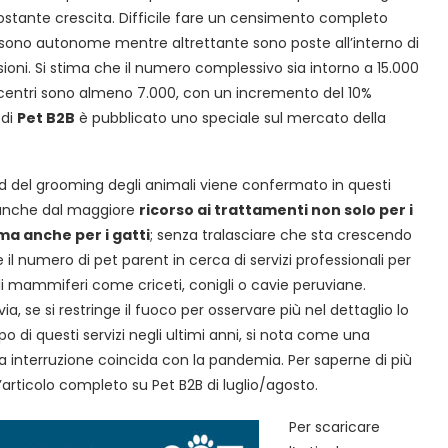
costante crescita. Difficile fare un censimento completo
ure sono autonome mentre altrettante sono poste all’interno di
oni. Si stima che il numero complessivo sia intorno a 15.000
ù centri sono almeno 7.000, con un incremento del 10%
di
Pet B2B
è pubblicato uno speciale sul mercato della
end del grooming degli animali viene confermato in questi
anche dal maggiore
ricorso ai trattamenti non solo per i
ma anche per i gatti
; senza tralasciare che sta crescendo
il numero di pet parent in cerca di servizi professionali per
li mammiferi come criceti, conigli o cavie peruviane.
ia, se si restringe il fuoco per osservare più nel dettaglio lo
po di questi servizi negli ultimi anni, si nota come una
a interruzione coincida con la pandemia. Per saperne di più
l’articolo completo su Pet B2B di luglio/agosto.
Per scaricare