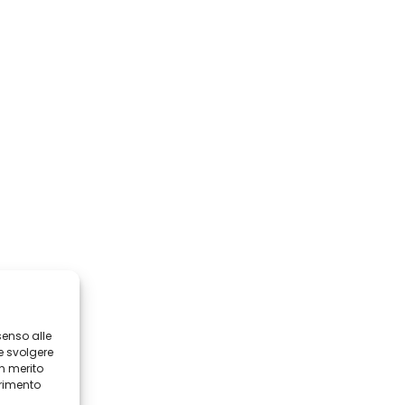
senso alle
e svolgere
in merito
erimento
i