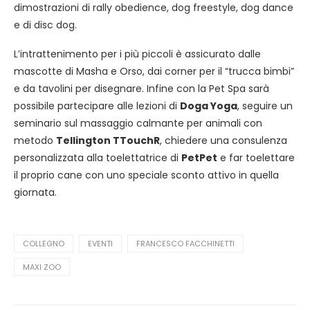
dimostrazioni di rally obedience, dog freestyle, dog dance
e di disc dog.
L’intrattenimento per i più piccoli è assicurato dalle
mascotte di Masha e Orso, dai corner per il “trucca bimbi”
e da tavolini per disegnare. Infine con la Pet Spa sarà
possibile partecipare alle lezioni di
Doga Yoga
, seguire un
seminario sul massaggio calmante per animali con
metodo
Tellington TTouchR
, chiedere una consulenza
personalizzata alla toelettatrice di
PetPet
e far toelettare
il proprio cane con uno speciale sconto attivo in quella
giornata.
COLLEGNO
EVENTI
FRANCESCO FACCHINETTI
MAXI ZOO