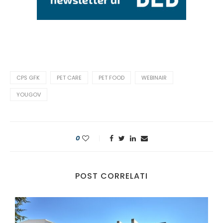
CPS GFK
PET CARE
PET FOOD
WEBINAIR
YOUGOV
0
POST CORRELATI