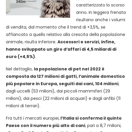
caratterizzato lo scorso
anno. In leggera frenata
risultano anche i volumi
di vendita, dal momento che il trend di +3,5%, se
affiancato a quello relativo alla crescita della popolazione
animale, risulta inferiore.
Accessori e servizi, infine,
hanno sviluppato un giro d’affari di 4,5 miliardi di
euro (+4,5%)
.
Nel dettaglio,
la popolazione di pet nel 2022 è
composta da 127 milioni di gatti, l’animale domestico
più popolare in Europa, seguiti dai cani, 104 milioni
,
dagli uccelli (53 milioni), dai piccoli mammiferi (29
milioni), dai pesci (22 milioni di acquari) e dagli anfibi (11
milioni di terrari).
Fra tutti i mercati europei,
l’Italia si conferma il quinto
Paese con il numero più alto di cani
, pari a 8,7 milioni,