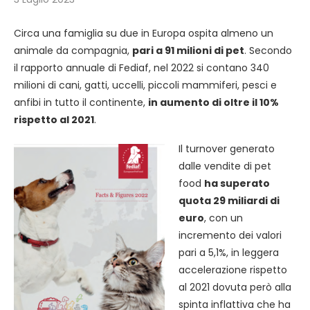
Circa una famiglia su due in Europa ospita almeno un
animale da compagnia,
pari a 91 milioni di pet
. Secondo
il rapporto annuale di Fediaf, nel 2022 si contano 340
milioni di cani, gatti, uccelli, piccoli mammiferi, pesci e
anfibi in tutto il continente,
in aumento di oltre il 10%
rispetto al 2021
.
Il turnover generato
dalle vendite di pet
food
ha superato
quota 29 miliardi di
euro
, con un
incremento dei valori
pari a 5,1%, in leggera
accelerazione rispetto
al 2021 dovuta però alla
spinta inflattiva che ha