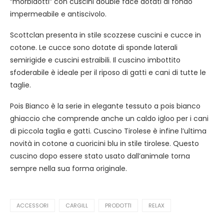
“morbidotti” con cuscini double face dotati di fondo
impermeabile e antiscivolo.
Scottclan presenta in stile scozzese cuscini e cucce in
cotone. Le cucce sono dotate di sponde laterali
semirigide e cuscini estraibili. Il cuscino imbottito
sfoderabile è ideale per il riposo di gatti e cani di tutte le
taglie.
Pois Bianco è la serie in elegante tessuto a pois bianco
ghiaccio che comprende anche un caldo igloo per i cani
di piccola taglia e gatti. Cuscino Tirolese è infine l’ultima
novità in cotone a cuoricini blu in stile tirolese. Questo
cuscino dopo essere stato usato dall’animale torna
sempre nella sua forma originale.
ACCESSORI
CARGILL
PRODOTTI
RELAX