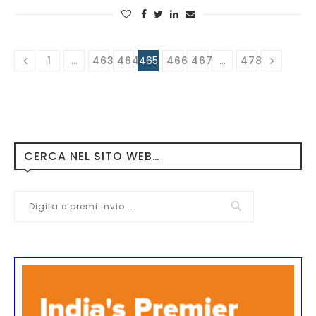
1
…
463
464
465
466
467
…
478
CERCA NEL SITO WEB…