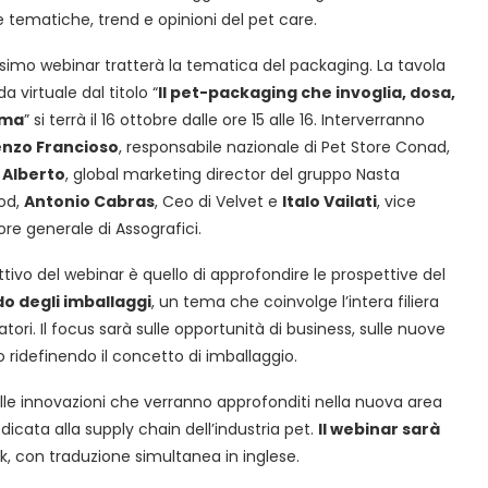
 tematiche, trend e opinioni del pet care.
ossimo webinar tratterà la tematica del packaging. La tavola
a virtuale dal titolo “
Il pet-packaging che invoglia, dosa,
rma
” si terrà il 16 ottobre dalle ore 15 alle 16. Interverranno
enzo Francioso
, responsabile nazionale di Pet Store Conad,
a Alberto
, global marketing director del gruppo Nasta
od,
Antonio Cabras
, Ceo di Velvet e
Italo Vailati
, vice
ore generale di Assografici.
ttivo del webinar è quello di approfondire le prospettive del
 degli imballaggi
, un tema che coinvolge l’intera filiera
atori. Il focus sarà sulle opportunità di business, sulle nuove
 ridefinendo il concetto di imballaggio.
delle innovazioni che verranno approfonditi nella nuova area
edicata alla supply chain dell’industria pet.
Il webinar sarà
k, con traduzione simultanea in inglese.