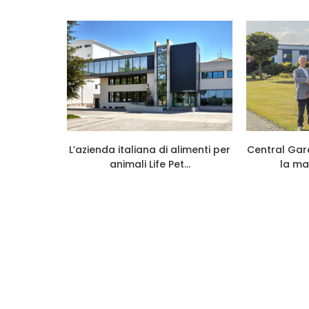
026 cresce
L’azienda italiana di alimenti per
Central Gar
...
animali Life Pet...
la ma