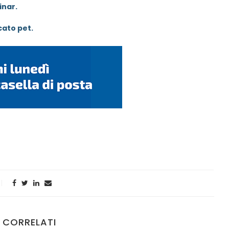
inar.
cato pet.
 CORRELATI