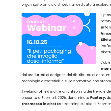
organizzato un ciclo di webinar dedicato a esplorare
Il pr
rotond
info
Vinc
Silvi
Petfo
dirett
L’obie
mondo
dai produttori ai designer, dai distributori ai consum
tecnologie e materiali, e sulle normative che stanno
Il webinar offrirà inoltre un’anteprima dei trend e 
presente a Zoomark 2025, denominata
Factory
, d
trasmesso in diretta
streaming sul sito di Zoomar