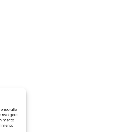
senso alle
e svolgere
in merito
erimento
i