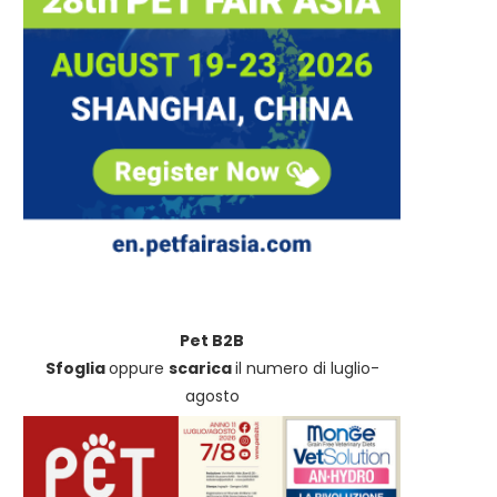
Controlli Nas sul pet food,
Sicurezza in acqua: Non-s
Assalco: “Il sistema...
Dogwear sigla una partnersh
Pet B2B
Sfoglia
oppure
scarica
il numero di luglio-
agosto